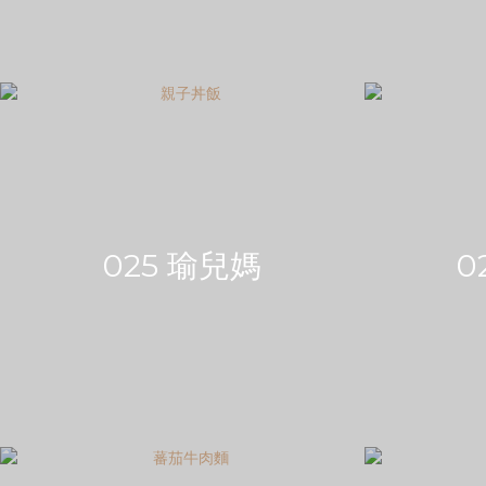
025 瑜兒媽
0