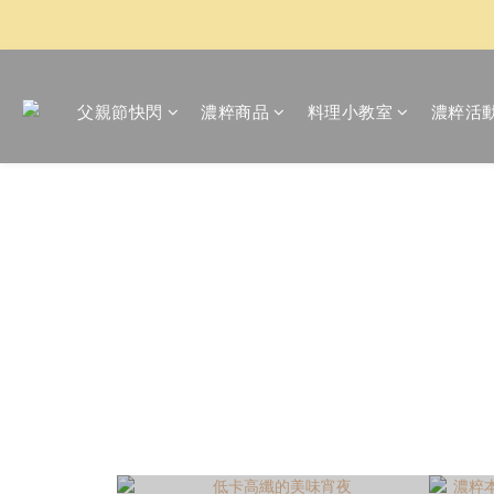
父親節快閃
濃粹商品
料理小教室
濃粹活