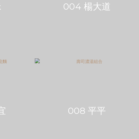
咪
004 楊大道
宜
008 平平