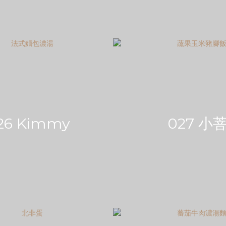
26 Kimmy
027 小