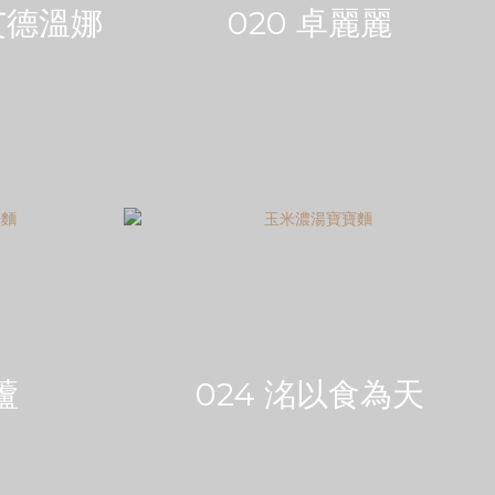
A艾德溫娜
020 卓麗麗
蘆
024 洺以食為天