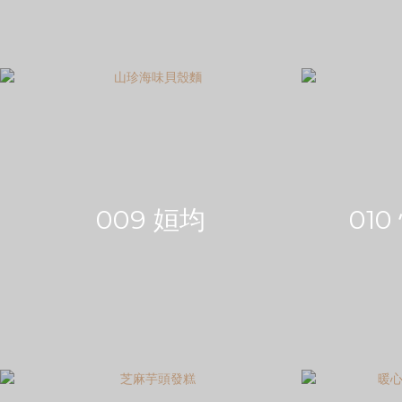
009 姮均
01