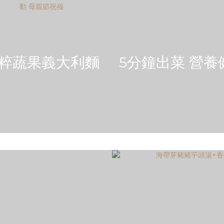
粹蔬果義大利麵
5分鐘出菜 營養