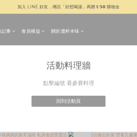
加入 LINE 好友，傳訊「好想喝湯」再贈＄𝟱𝟬 購物金
🥣 父親節快閃 𝟳 天｜全館 $𝟴𝟴𝟴 全家超取免運
🥣 父親節快閃 𝟳 天｜全館 $𝟴𝟴𝟴 全家超取免運
動記事
會員權益
關於濃粹本味
活動料理牆
點擊編號 看參賽料理
回到活動頁