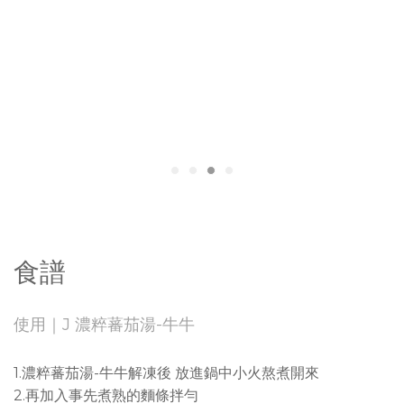
食譜
使用｜J 濃粹蕃茄湯-牛牛
1.濃粹蕃茄湯-牛牛解凍後 放進鍋中小火熬煮開來
2.再加入事先煮熟的麵條拌勻