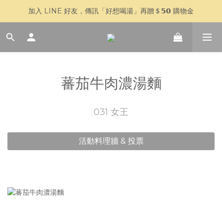
加入 LINE 好友，傳訊「好想喝湯」再贈＄𝟱𝟬 購物金
🥣 父親節快閃 𝟳 天｜全館 $𝟴𝟴𝟴 全家超取免運
🥣 父親節快閃 𝟳 天｜全館 $𝟴𝟴𝟴 全家超取免運
蕃茄牛肉濃湯麵
031 女王
活動料理牆 & 投票