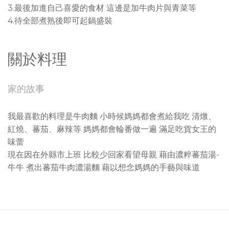
3.最後加進自己喜愛的食材 這邊是加牛肉片與青菜等
4.待全部煮熟後即可起鍋盛裝
關於料理
家的故事
我最喜歡的料理是牛肉麵 小時候媽媽都會煮給我吃 清燉、
紅燒、蕃茄、麻辣等 媽媽都會輪番做一遍 滿足吃貨女王的
味蕾
現在因在外縣市上班 比較少回家看望母親 藉由濃粹蕃茄湯-
牛牛 煮出蕃茄牛肉濃湯麵 藉以想念媽媽的手藝與味道