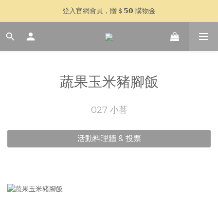
🥣 父親節快閃 𝟳 天｜全館 $𝟴𝟴𝟴 全家超取免運
登入官網會員，贈＄𝟱𝟬 購物金
加入 LINE 好友，傳訊「好想喝湯」再贈＄𝟱𝟬 購物金
🥣 父親節快閃 𝟳 天｜全館 $𝟴𝟴𝟴 全家超取免運
蔬果玉米豬腳飯
027 小菩
活動料理牆 & 投票