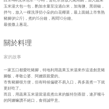
白米4杯洗淨泡水一小時，瀝乾水份放入萬用鍋，加入蔬果
玉米湯大包一包，酌加水量至沒過白米，加海鹽、黑胡椒，
拌勻，放入一棵洗淨切小朵的白花椰菜，最上面鋪上市售熟
豬腳(約2斤)，煮約15分鐘，再悶10分鐘。
最後撒上蔥花。
關於料理
家的故事
一家五口都愛吃豬腳，特地利用蔬果玉米湯來作這道創意豬
腳飯，孝敬公婆、阿嬤跟親愛的。
市售豬腳很方便，但有時候偏硬不易入口，再多蒸煮一下就
更好吃了。
而且，用蔬果玉米湯當湯底煮出來的飯特別香甜，連歹嘴斗
的阿嬤嘛讚不絕口，食得誠甲意。