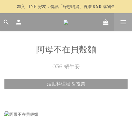
加入 LINE 好友，傳訊「好想喝湯」再贈＄𝟱𝟬 購物金
🥣 父親節快閃 𝟳 天｜全館 $𝟴𝟴𝟴 全家超取免運
🥣 父親節快閃 𝟳 天｜全館 $𝟴𝟴𝟴 全家超取免運
阿母不在貝殼麵
036 蝸牛安
活動料理牆 & 投票