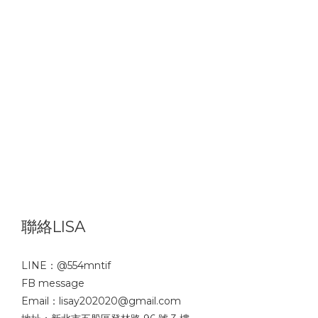
聯絡LISA
LINE：
@554mntif
FB message
Email：lisay202020@gmail.com