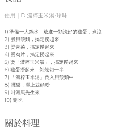
使用｜D 濃粹玉米湯-珍味
1) 準備一大鍋水，放進一顆洗好的雞蛋，煮滾
2) 煮貝殼麵，搞定撈起來
3) 燙青菜，搞定撈起來
4) 燙肉片，搞定撈起來
5) 燙「濃粹玉米湯」，搞定撈起來
6) 雞蛋撈起來，剝殼切一半
7) 「濃粹玉米湯」倒入貝殼麵中
8) 擺盤，灑上蒜頭粉
9) 叫河馬先生來
10) 開吃
關於料理