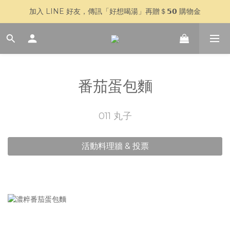
加入 LINE 好友，傳訊「好想喝湯」再贈＄𝟱𝟬 購物金
🥣 父親節快閃 𝟳 天｜全館 $𝟴𝟴𝟴 全家超取免運
🥣 父親節快閃 𝟳 天｜全館 $𝟴𝟴𝟴 全家超取免運
番茄蛋包麵
011 丸子
活動料理牆 & 投票