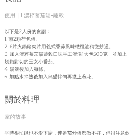
使用｜I 濃粹蕃茄湯-蔬穀
以下是2人份的食譜：
1. 煎2顆荷包蛋。
2. 6片火鍋豬肉片用義式香蒜風味橄欖油稍微炒過。
3. 加入濃粹蕃茄湯蔬榖口味手工濃湯1大包500克，並加上
幾顆對切的玉女小番茄。
4. 湯滾後加入麵條。
5. 加點水拌熟後加入烏醋拌勻再撒上蔥花。
關於料理
家的故事
平時很忙碌也不愛下廚，連番茄炒蛋都做不好，但很注意飲