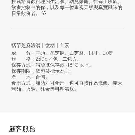
推薦給喜歡料理的生活家、幼兒家庭、忙碌上班族、
飲食控制中的你，以及每一位重視天然與真實風味的
日常飲食者。 💛
恬芋芝麻濃湯｜微糖｜全素
成 分：芋頭、黑芝麻、白芝麻、銀耳、冰糖
規 格：250g／包，二包入。
保存方式：請冷凍保存於 -18°C 以下。
保存期限：依包裝標示為主。
產 地：台灣。
食用方式：加熱即可食用，也可直接作為燉飯、義大
利麵、火鍋、麵食等料理湯底。
顧客服務