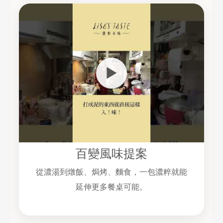
▶
百變風味提案
從濃湯到燉飯、焗烤、麵食，一包濃粹就能
延伸更多餐桌可能。