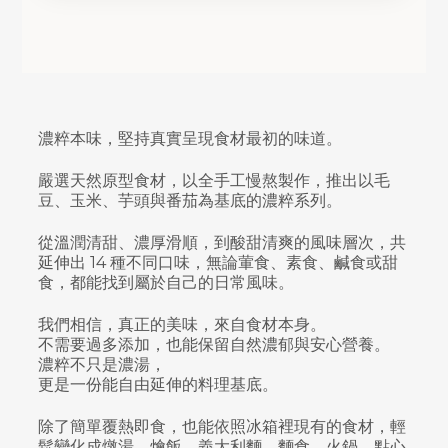
濃粹本味，堅持真實呈現食材最初的味道。
嚴選天然原型食材，以全手工慢熬製作，推出以毛
豆、玉米、芋頭與番茄為基底的濃粹系列。
從溫潤清甜、濃厚滑順，到酸甜清爽的風味層次，共
延伸出 14 種不同口味，無論葷食、素食、鹹食或甜
食，都能找到屬於自己的日常風味。
我們相信，真正的美味，來自食材本身。
不需要過多添加，也能保留自然濃郁與安心營養。
濃粹不只是濃湯，
更是一份能自由延伸的料理基底。
除了簡單覆熱即食，也能依照冰箱裡現有的食材，輕
鬆變化成燉湯、燴飯、義大利麵、麵食、火鍋、點心