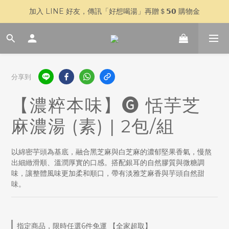
加入 LINE 好友，傳訊「好想喝湯」再贈＄𝟱𝟬 購物金
🥣 父親節快閃 𝟳 天｜全館 $𝟴𝟴𝟴 全家超取免運
🥣 父親節快閃 𝟳 天｜全館 $𝟴𝟴𝟴 全家超取免運
分享到
【濃粹本味】🅖 恬芋芝
麻濃湯 (素) | 2包/組
以綿密芋頭為基底，融合黑芝麻與白芝麻的濃郁堅果香氣，慢熬
出細緻滑順、溫潤厚實的口感。搭配銀耳的自然膠質與微糖調
味，讓整體風味更加柔和順口，帶有淡雅芝麻香與芋頭自然甜
味。
指定商品，限時任選6件免運 【全家超取】