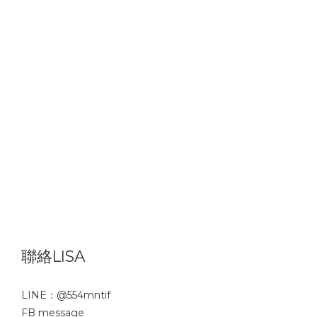
聯絡LISA
LINE：
@554mntif
FB message