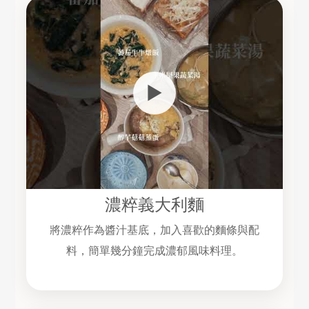
▶
濃粹義大利麵
將濃粹作為醬汁基底，加入喜歡的麵條與配
料，簡單幾分鐘完成濃郁風味料理。