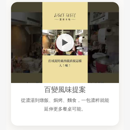
▶
百變風味提案
從濃湯到燉飯、焗烤、麵食，一包濃粹就能
延伸更多餐桌可能。