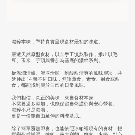
濃粹本味，堅持真實呈現食材最初的味道。
嚴選天然原型食材，以全手工慢熬製作，推出以毛
豆、玉米、芋頭與番茄為基底的濃粹系列。
從溫潤清甜、濃厚滑順，到酸甜清爽的風味層次，共
延伸出 14 種不同口味，無論葷食、素食、鹹食或甜
食，都能找到屬於自己的日常風味。
我們相信，真正的美味，來自食材本身。
不需要過多添加，也能保留自然濃郁與安心營養。
濃粹不只是濃湯，
更是一份能自由延伸的料理基底。
除了簡單覆熱即食，也能依照冰箱裡現有的食材，輕
鬆變化成燉湯、燴飯、義大利麵、麵食、火鍋、點心