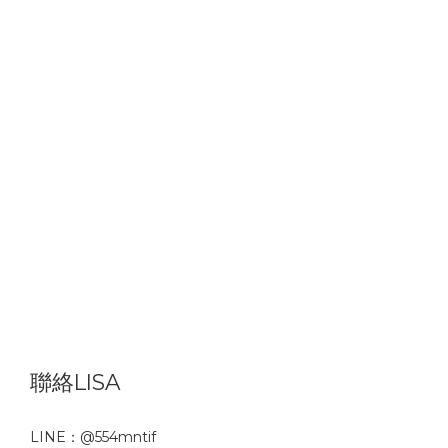
聯絡LISA
LINE：
@554mntif