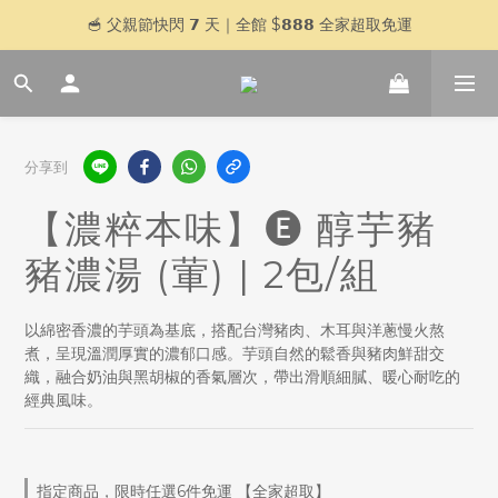
🥣 父親節快閃 𝟳 天｜全館 $𝟴𝟴𝟴 全家超取免運
登入官網會員，贈＄𝟱𝟬 購物金
加入 LINE 好友，傳訊「好想喝湯」再贈＄𝟱𝟬 購物金
🥣 父親節快閃 𝟳 天｜全館 $𝟴𝟴𝟴 全家超取免運
分享到
【濃粹本味】🅔 醇芋豬
豬濃湯 (葷) | 2包/組
以綿密香濃的芋頭為基底，搭配台灣豬肉、木耳與洋蔥慢火熬
煮，呈現溫潤厚實的濃郁口感。芋頭自然的鬆香與豬肉鮮甜交
織，融合奶油與黑胡椒的香氣層次，帶出滑順細膩、暖心耐吃的
經典風味。
指定商品，限時任選6件免運 【全家超取】