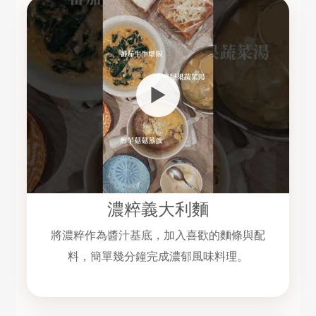
▶
濃粹義大利麵
將濃粹作為醬汁基底，加入喜歡的麵條與配
料，簡單幾分鐘完成濃郁風味料理。