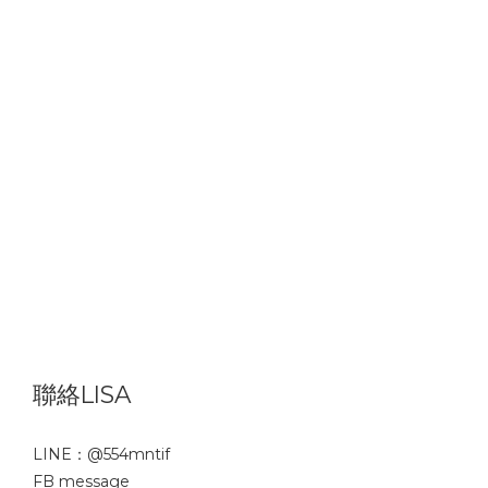
聯絡LISA
LINE：
@554mntif
FB message