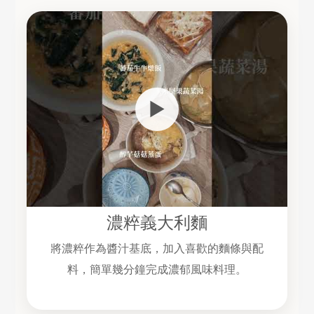
▶
濃粹義大利麵
將濃粹作為醬汁基底，加入喜歡的麵條與配
料，簡單幾分鐘完成濃郁風味料理。