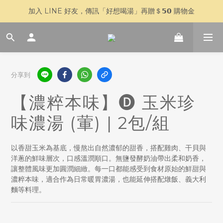
加入 LINE 好友，傳訊「好想喝湯」再贈＄𝟱𝟬 購物金
🥣 父親節快閃 𝟳 天｜全館 $𝟴𝟴𝟴 全家超取免運
🥣 父親節快閃 𝟳 天｜全館 $𝟴𝟴𝟴 全家超取免運
分享到
【濃粹本味】🅓 玉米珍
味濃湯 (葷) | 2包/組
以香甜玉米為基底，慢熬出自然濃郁的甜香，搭配雞肉、干貝與
洋蔥的鮮味層次，口感溫潤順口。無鹽發酵奶油帶出柔和奶香，
讓整體風味更加圓潤細緻。每一口都能感受到食材原始的鮮甜與
濃粹本味，適合作為日常暖胃濃湯，也能延伸搭配燉飯、義大利
麵等料理。