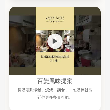
▶
百變風味提案
從濃湯到燉飯、焗烤、麵食，一包濃粹就能
延伸更多餐桌可能。