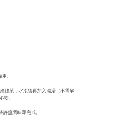
備用。
菇和娃娃菜，水滾後再加入濃湯（不需解
冬粉。
入些許鹽調味即完成。