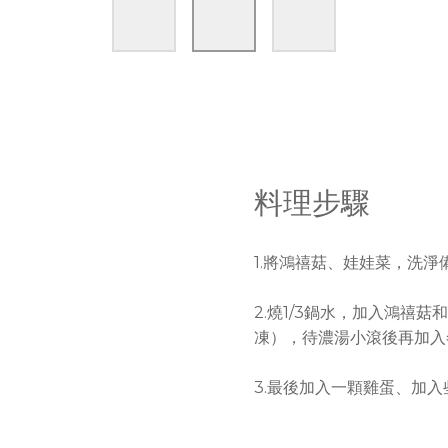
料理步驟
1.將鴻禧菇、娃娃菜，洗淨
2.燒1/3鍋水，加入鴻禧
凍），待濃湯小滾後再加入
3.最後加入一顆雞蛋、加