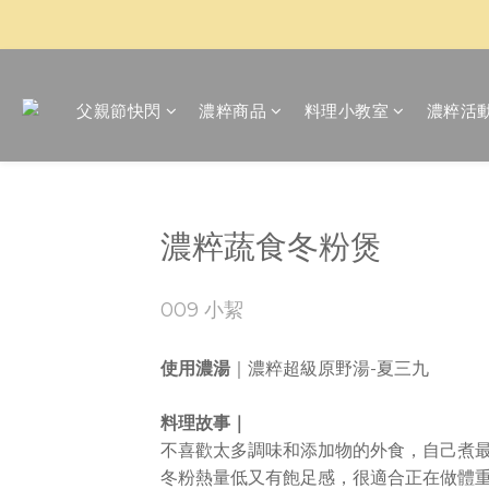
父親節快閃
濃粹商品
料理小教室
濃粹活
濃粹蔬食冬粉煲
009 小絜
使用濃湯
｜濃粹超級原野湯-夏三九
料理故事｜
不喜歡太多調味和添加物的外食，自己煮
冬粉熱量低又有飽足感，很適合正在做體