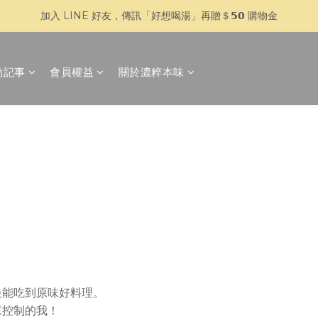
加入 LINE 好友，傳訊「好想喝湯」再贈＄𝟱𝟬 購物金
🥣 父親節快閃 𝟳 天｜全館 $𝟴𝟴𝟴 全家超取免運
🥣 父親節快閃 𝟳 天｜全館 $𝟴𝟴𝟴 全家超取免運
動記事
會員權益
關於濃粹本味
最能吃到原味好料理。
重控制的我！