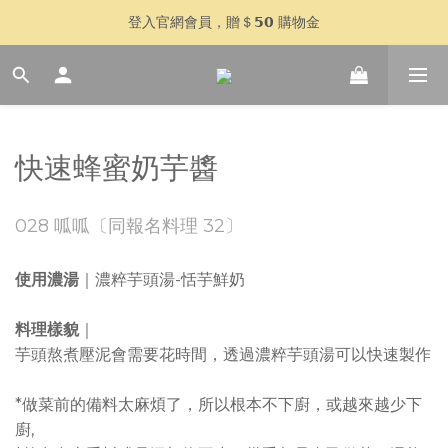
🥣 父親節快閃 𝟳 天｜全館 $𝟴𝟴𝟴 全家超取免運
登入官網會員，贈＄𝟱𝟬 購物金
加入 LINE 好友，傳訊「好想喝湯」再贈＄𝟱𝟬 購物金
🥣 父親節快閃 𝟳 天｜全館 $𝟴𝟴𝟴 全家超取免運
快速蜂蜜奶芋醬
028 呱呱〔同報名料理 32〕
使用濃湯
｜濃粹芋頭湯-恬芋鮮奶
料理樣貌
｜
芋頭熬煮壓泥會需要花時間，透過濃粹芋頭湯可以快速製作
*做菜前的備料太麻煩了，所以根本不下廚，或越來越少下
廚,