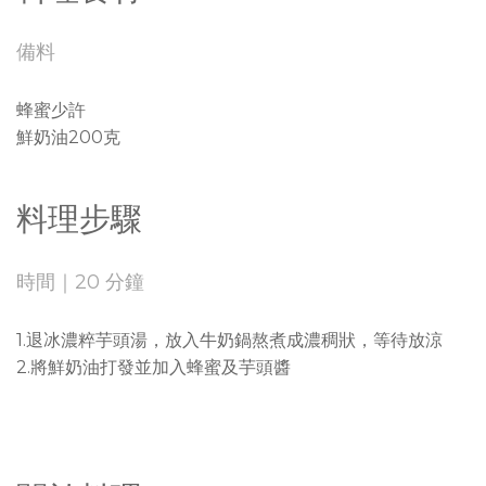
備料
蜂蜜少許
鮮奶油200克
料理步驟
時間｜20 分鐘
1.退冰濃粹芋頭湯，放入牛奶鍋熬煮成濃稠狀，等待放涼
2.將鮮奶油打發並加入蜂蜜及芋頭醬