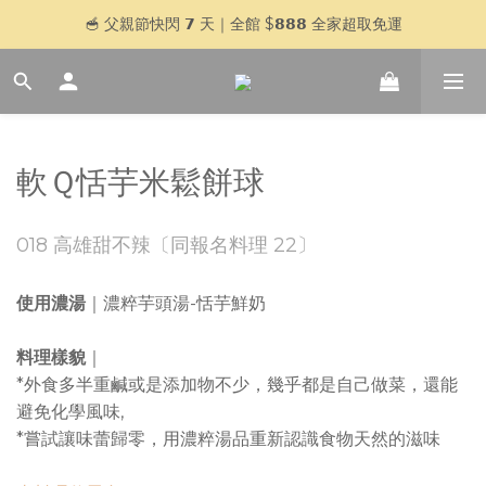
🥣 父親節快閃 𝟳 天｜全館 $𝟴𝟴𝟴 全家超取免運
🥣 父親節快閃 𝟳 天｜全館 $𝟴𝟴𝟴 全家超取免運
登入官網會員，贈＄𝟱𝟬 購物金
加入 LINE 好友，傳訊「好想喝湯」再贈＄𝟱𝟬 購物金
🥣 父親節快閃 𝟳 天｜全館 $𝟴𝟴𝟴 全家超取免運
軟Ｑ恬芋米鬆餅球
018 高雄甜不辣〔同報名料理 22〕
使用濃湯
｜濃粹芋頭湯-恬芋鮮奶
料理樣貌
｜
*外食多半重鹹或是添加物不少，幾乎都是自己做菜，還能
避免化學風味,
*嘗試讓味蕾歸零，用濃粹湯品重新認識食物天然的滋味