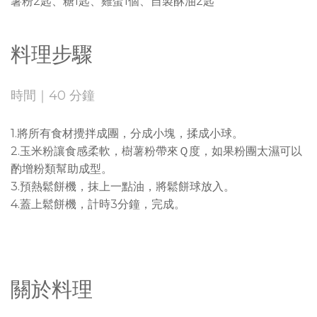
薯粉2匙、糖1匙、雞蛋1個、自製酥油2匙
料理步驟
時間｜40 分鐘
1.將所有食材攪拌成團，分成小塊，揉成小球。
2.玉米粉讓食感柔軟，樹薯粉帶來Ｑ度，如果粉團太濕可以
酌增粉類幫助成型。
3.預熱鬆餅機，抹上一點油，將鬆餅球放入。
4.蓋上鬆餅機，計時3分鐘，完成。
關於料理