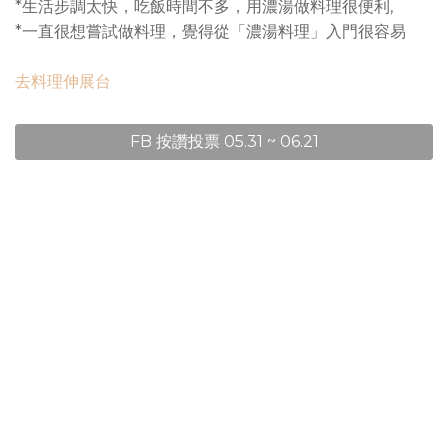
*生活步調太快，吃飯時間不多，用濃湯做料理很便利,
*一直很想嘗試做料理，覺得從「濃湯料理」入門很容易
去料理伸展台
FB 按讚投票 05.31 ~ 06.21