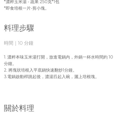
*濃粹玉米湯 - 蔬果 250克*1包
*即食培根一片-剪小塊。
料理步驟
時間｜10 分鐘
1. 濃粹本味玉米湯打開，放進電鍋內，外鍋一杯水時間約 10
分鐘。
2. 將塊狀培根入平底鍋快速翻炒1分鐘。
3.電鍋啟動桿跳起後，濃湯舀起入碗，灑上培根塊。
關於料理