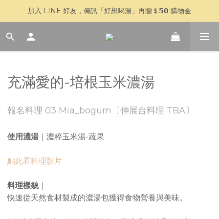
加入 LINE 好友，傳訊「好想喝湯」再贈＄𝟱𝟬 購物金
🥣 父親節快閃 𝟳 天｜全館 $𝟴𝟴𝟴 全家超取免運
🥣 父親節快閃 𝟳 天｜全館 $𝟴𝟴𝟴 全家超取免運
充滿愛的-培根玉米濃湯
報名料理 03 Mia_bogum〔伸展台料理 TBA〕
使用濃湯
｜濃粹玉米湯-蔬果
點此看料理影片
料理樣貌
｜
快速從天然食材製成的濃湯包獲得食物營養與美味。