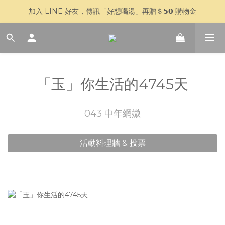
加入 LINE 好友，傳訊「好想喝湯」再贈＄𝟱𝟬 購物金
🥣 父親節快閃 𝟳 天｜全館 $𝟴𝟴𝟴 全家超取免運
🥣 父親節快閃 𝟳 天｜全館 $𝟴𝟴𝟴 全家超取免運
「玉」你生活的4745天
043 中年網媺
活動料理牆 & 投票