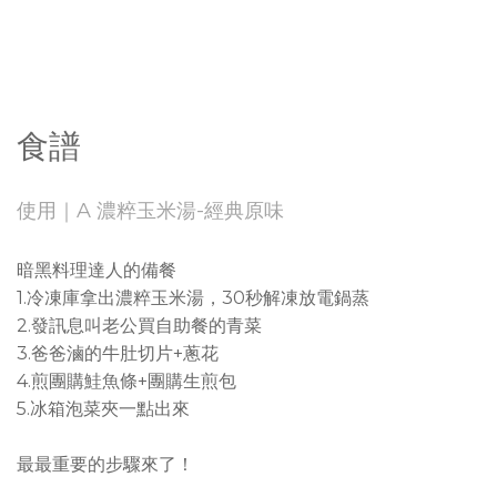
食譜
使用｜A 濃粹玉米湯-經典原味
暗黑料理達人的備餐
1.冷凍庫拿出濃粹玉米湯，30秒解凍放電鍋蒸
2.發訊息叫老公買自助餐的青菜
3.爸爸滷的牛肚切片+蔥花
4.煎團購鮭魚條+團購生煎包
5.冰箱泡菜夾一點出來
最最重要的步驟來了！