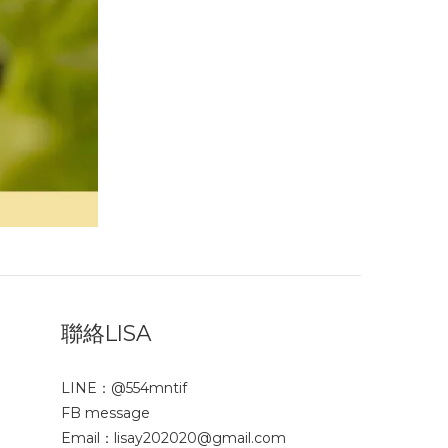
聯絡LISA
LINE：
@554mntif
FB message
Email：lisay202020@gmail.com