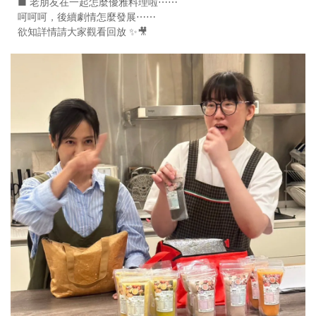
■ 老朋友在一起怎麼優雅料理啦⋯⋯
呵呵呵，後續劇情怎麼發展⋯⋯
欲知詳情請大家觀看回放 ✨🎥