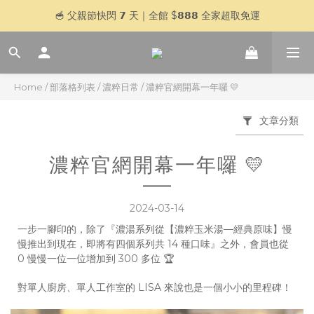
🥣 父親節快閃 𝟳 天｜全館 $𝟴𝟴𝟴 全家超取免運
🥣 父親節快閃 𝟳 天｜全館 $𝟴𝟴𝟴 全家超取免運
登入官網會員，贈＄𝟱𝟬 購物金
加入 LINE 好友，傳訊「好想喝湯」再贈＄𝟱𝟬 購物金
Home
/
部落格列表
/
濃粹日常
/
濃粹官網開幕一年囉 💛
🥣 父親節快閃 𝟳 天｜全館 $𝟴𝟴𝟴 全家超取免運
文章分類
濃粹官網開幕一年囉 💛
2024-03-14
一步一腳印的，除了『濃湯系列從【濃粹玉米湯—經典原味】慢
慢推出到現在，即將有四個系列共 14 種口味』之外，會員也從
0 慢慢一位一位增加到 300 多位 🏆
對單人廚房、單人工作室的 LISA 來說也是一個小小的里程碑！