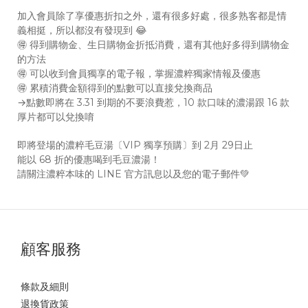
加入會員除了享優惠折扣之外，還有很多好處，很多熟客都是情
義相挺，所以都沒有發現到 😂
🉐 得到購物金、生日購物金折抵消費，還有其他好多得到購物金
的方法
🉐 可以收到會員獨享的電子報，掌握濃粹獨家情報及優惠
🉐 累積消費金額得到的點數可以直接兌換商品
→點數即將在 3.31 到期的不要浪費惹，10 款口味的濃湯跟 16 款
厚片都可以兌換唷
即將登場的濃粹毛豆湯〔VIP 獨享預購〕到 2月 29日止
能以 68 折的優惠喝到毛豆濃湯！
請關注濃粹本味的 LINE 官方訊息以及您的電子郵件💚
顧客服務
條款及細則
退換貨政策