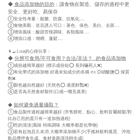
◆
食品添加物的目的
：讓食物在製造、儲存的過程中更
安全、更好吃、易保存
①安全性考量：殺菌、防腐、抗氧化……
②食物美觀，並且誘人可口：著色、保色、美白、去斑……
③增添風味：酸甜苦辣調味、各類風味……
④增添口感：增稠、蓬鬆……
👩‍🍳Lisa的心得分享：
◆
分辨可食用/不可食用？合法/非法？…的食品添加物
①成份越簡單越好 (標示成份短⭕ 長到嚇死人❌)
②有化學式的添加物 好過未知成分的名稱 ex 亞硝酸鹽⭕ 保質
劑❌
③顏色越自然越好 (天然色⭕ 過度鮮豔❌)
④是否為天然食材製作(口感一嚐見真章)
如何避免過量攝取？
◆
①食品製作過程越簡單越好 (市售餅乾、點心、飲料皆屬精製/對
比自己煎的蛋只有一道加熱過程)
②吃的清淡(風味 特殊調味 大概率都是化學物)
③若有起泡且久未消 大概率添加物不少(手搖杯飲料搖晃、沖泡
飲品攪拌食生成、食材進跑清洗時生成)