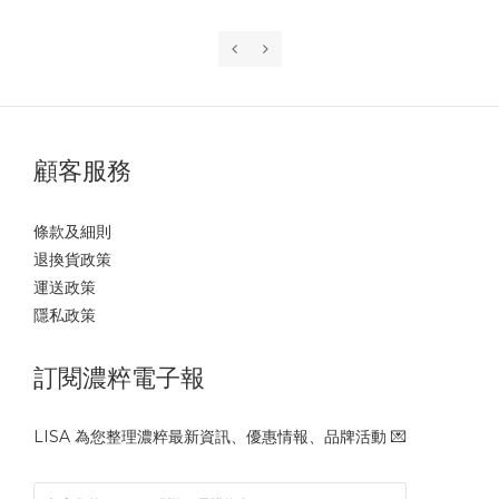
牛蕃茄是營養價值非常高的蔬菜🍅包括：
✔️養顏護膚
✔️護心護眼
顧客服務
✔️抗老防癌
橘紅色不僅美麗，跟所有蔬菜一起料理，風味都百搭不違和～
條款及細則
退換貨政策
運送政策
隱私政策
訂閱濃粹電子報
「其實我不喜歡蕃茄酸酸澀澀的味道……」
LISA 為您整理濃粹最新資訊、優惠情報、品牌活動 💌
在〈濃粹廚房直播特輯 #2 〉中，原本不喜歡蕃茄酸澀滋味的
來賓黃總監說：「濃粹蕃茄湯很可以！顏色漂亮、味道也已