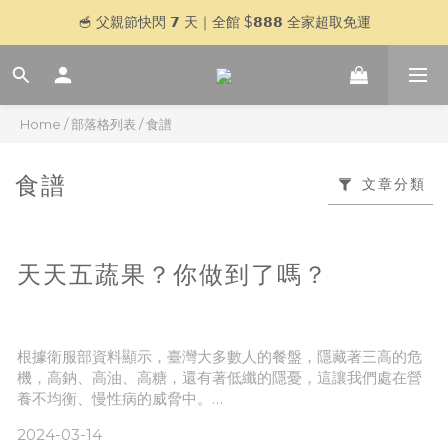
🥣 父親節快閃 𝟳 天｜全館 $𝟴𝟴𝟴 全家超取免運
🥣 父親節快閃 𝟳 天｜全館 $𝟴𝟴𝟴 全家超取免運
登入官網會員，贈＄𝟱𝟬 購物金
加入 LINE 好友，傳訊「好想喝湯」再贈＄𝟱𝟬 購物金
Home
/
部落格列表
/
食譜
🥣 父親節快閃 𝟳 天｜全館 $𝟴𝟴𝟴 全家超取免運
食譜
文章分類
天天五蔬果？你做到了嗎？
根據衛服部資料顯示，臺灣大多數人的餐盤，隱藏著三高的危
機，高鈉、高油、高糖，還有著低纖的隱憂，這讓我們處在營
養不均衡、慢性病的威脅中。
2024-03-14