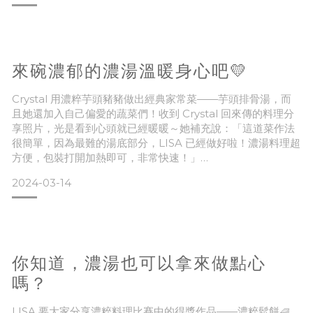
臺灣的營養學家們統整了民眾的飲食與健康需求，制定了每日
飲食指南。在指南中依據食物的營養成分特性，分成了 6 大
類，各類食物提供人體不同的必需營養素，缺一不可：
來碗濃郁的濃湯溫暖身心吧💛
1. 全穀雜糧類
Crystal 用濃粹芋頭豬豬做出經典家常菜——芋頭排骨湯，而
2. 豆魚蛋肉類
且她還加入自己偏愛的蔬菜們！收到 Crystal 回來傳的料理分
享照片，光是看到心頭就已經暖暖～她補充說：「這道菜作法
3. 蔬菜類
很簡單，因為最難的湯底部分，LISA 已經做好啦！濃湯料理超
方便，包裝打開加熱即可，非常快速！」
4. 水果類
2024-03-14
來看看這道從零開始製作至少 50 分鐘以上的【芋頭排骨蔬菜
5. 油脂與堅果種子類
湯】，她如何用濃粹濃湯在 20 分鐘內就料理完成，而且不用
屈就食材，客製化自己最喜歡的版本～
6. 乳品類
你知道，濃湯也可以拿來做點心
嗎？
#食材準備
LISA 要大家分享濃粹料理比賽中的得獎作品——濃粹鬆餅🧇