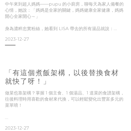
💛而且都是真材實料熬煮而已沒有加太多調味
中午來到超人媽媽——pupu 的小廚房，聊每天為家人備餐的
💛可以依據自己喜歡的味道鹹淡再加鹽調整
心情，她說：「媽媽是全家的關鍵，媽媽健康全家健康，媽媽
真的超推！
開心全家開心～」
來看看〈焗烤蕃茄肉醬筆管麵
身為濃粹忠實粉絲，她看到 LISA 帶去的所有湯品就說：
2023-12-27
「最喜歡就這三個有肉的湯，另外兩個甜的，當飯後甜點剛剛
好！」
「好，那我們就這 5 個來做！」
「有這個煮飯架構，以後替換食材
就快了呀！」
在超人媽媽的小廚房中，我們使用冰箱現有的食材，連砧版都
沒有拿出來，一起完成了 5 道濃粹料理——包含燉飯、焗烤、
做菜也靠架構？掌握 1 個主食、1 個湯品、1 道菜的食譜架構，
雞湯、甜湯圓和芝麻飲🎉
往後料理時用喜歡的食材來代換，可以輕鬆變化出豐富多元的
菜單唷！
pupu 很驚艷，因為她凡事必須盡量簡化，不會規劃複雜的菜
2023-12-27
日常生活中樣樣必須極簡化的超人媽媽 pupu，即便天天開伙