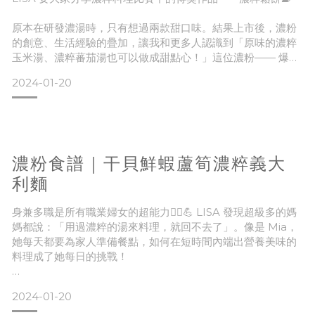
適合人數：2 人
原本在研發濃湯時，只有想過兩款甜口味。結果上市後，濃粉
的創意、生活經驗的疊加，讓我和更多人認識到「原味的濃粹
● 濃粹芋頭湯-醇芋
玉米湯、濃粹蕃茄湯也可以做成甜點心！」這位濃粉—— 爆米
知道並不是每個人都能時時刻刻準備這些食材，或甚至不知道
花，他說：「和孩子們一起分享、一起吃、一起玩，有彼此的
2024-01-20
童年時光，是記憶中最美好的年代。畫出親愛的輪廓，填入滿
滿的誠意，當熱情的氣泡滿溢，轉身一瞬，笑容永遠烙印在心
上。」
一起來看看濃粹鬆餅的食譜分享吧！
濃粉食譜｜干貝鮮蝦蘆筍濃粹義大
利麵
身兼多職是所有職業婦女的超能力🦸‍♀️💪 LISA 發現超級多的媽
媽都說：「用過濃粹的湯來料理，就回不去了」。像是 Mia，
她每天都要為家人準備餐點，如何在短時間內端出營養美味的
料理成了她每日的挑戰！
#食材準備
適合人數：2 人
2024-01-20