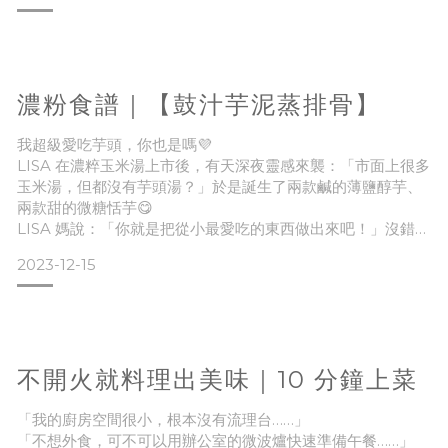
為一家人準備三餐，「料理步驟、食材準備」極簡化也不例
外！雖然樂於採買、下廚，但因為並非料理達人，對於不熟
悉、或難以掌控的料理方式，不會輕易嘗試。在烹調方式及菜
色有限的情況之下，日子一久難免會吃膩。
濃粉食譜｜【鼓汁芋泥蒸排骨】
我超級愛吃芋頭，你也是嗎💜
LISA 在廚房直播時，跟她分享善用濃粹湯品來變化料理、及掌
LISA 在濃粹玉米湯上市後，有天深夜靈感來襲：「市面上很多
握小家電並用的訣竅，pupu 馬上在短短
玉米湯，但都沒有芋頭湯？」於是誕生了兩款鹹的薄鹽醇芋、
兩款甜的微糖恬芋😋
LISA 媽說：「你就是把從小最愛吃的東西做出來吧！」沒錯！
沒錯！沒錯！而濃粹芋頭湯是濃粹本味中最獨特的品項，實在
2023-12-15
是當之無愧。因為：
💜 市面上罕見解凍即食的芋頭湯品
💜 原本不敢吃芋頭的濃友都表示：「濃粹芋頭湯讓我對芋頭改
觀，果然是名不需傳！」
💜 想吃芋頭料理不用久煮，30 分鐘內就能快速上桌
不開火就料理出美味｜10 分鐘上菜
「處理芋頭、等待芋頭煮好很麻煩⋯⋯」
「我的廚房空間很小，根本沒有流理台……」
「不想外食，可不可以用辦公室的微波爐快速準備午餐……」