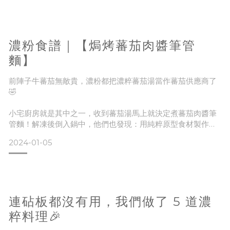
「我一直在尋找能夠『精心設計』但同時兼顧方便、健康營養
● 濃粹玉米湯-
的飲食方法。直到後來發現濃粹本味的濃湯！這濃湯包的特點
在於——每包都包含多種蔬菜的精華，完整保留了食物應有的
風味和營養價值。更令人驚訝的是，它居然沒有濃烈的蔬菜
濃粉食譜｜【焗烤蕃茄肉醬筆管
味，反而十分好喝，連小朋友也不會覺得在喝蔬菜湯！」
麵】
前陣子牛蕃茄無敵貴，濃粉都把濃粹蕃茄湯當作蕃茄供應商了
🤣
小宅廚房就是其中之一，收到蕃茄湯馬上就決定煮蕃茄肉醬筆
管麵！解凍後倒入鍋中，他們也發現：用純粹原型食材製作的
濃湯，厚度都是食材疊加出來的，而且天然的橘紅色並非蕃茄
2024-01-05
醬般鮮豔、一致。
「這才是蕃茄湯的該有的樣子！才是讓人吃了放心的食物啊
～」
連砧板都沒有用，我們做了 5 道濃
他們說濃粹：
💛湯頭完全是花時間熬出來的厚度
粹料理🎉
💛拿來做料理真的簡單又快速欸