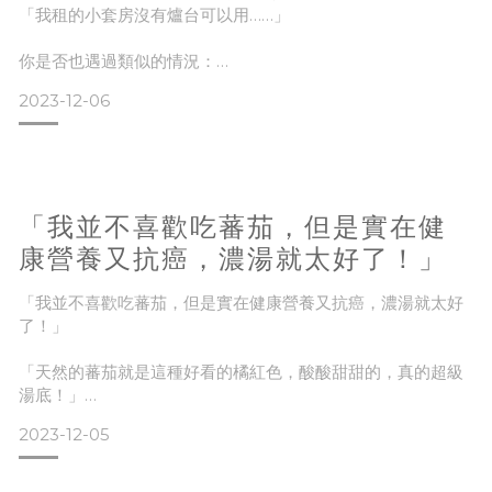
「我租的小套房沒有爐台可以用……」
你是否也遇過類似的情況：
🥲 想料理，但沒有爐臺可以開火（或是租屋處禁止開火）
2023-12-06
🥲 加熱就想用餐，卻不想吃單調的調理包
🥲 廚房的空間嚴重不足，雜物又多，煮飯好卡位
🥲 想自備餐食，卻不擅長料理，加上沒有時間……
針對這些想自備高品質餐食，但是「沒空間」、「沒時間」或
「我並不喜歡吃蕃茄，但是實在健
甚至「沒有爐台」的清況，濃粹料理也可以在不使用爐臺的情
況之下做出快速美味的料理唷：
康營養又抗癌，濃湯就太好了！」
不用開火
「我並不喜歡吃蕃茄，但是實在健康營養又抗癌，濃湯就太好
了！」
「天然的蕃茄就是這種好看的橘紅色，酸酸甜甜的，真的超級
湯底！」
2023-12-05
濃粉跟 LISA 常常聊到這些濃粹蕃茄的好處😋